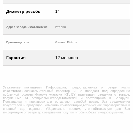
Диаметр резьбы
1"
Адрес завода изготовителя
Италия
Производитель
General Fittings
Гарантия
12 месяцев
Уважаемые покупатели! Информация, предоставленная о товаре, носит
исключительноознакомительный характер, и не попадает под определение
публичной оферты.Интернет-магазин KTL.BY размещает сведения о товаре,
полученные от официальныхпредставителей и поставщиков в Беларуси.
Поставщики и производители оставляют засобой право, без уведомления
покупателей и продавцов, изменить комплектацию,технические характеристики и
внешний вид изделия. Убедительно просим, уточняйтеважную для Вас
информацию о товаре до совершения покупки, чтобы избежатьнедоразумений.