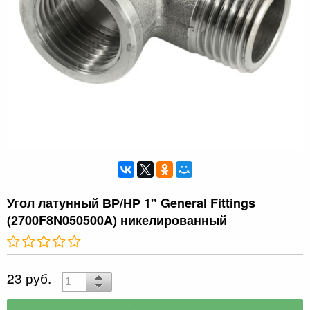
Угол латунный ВР/НР 1" General Fittings
(2700F8N050500A) никелированный
23 руб.