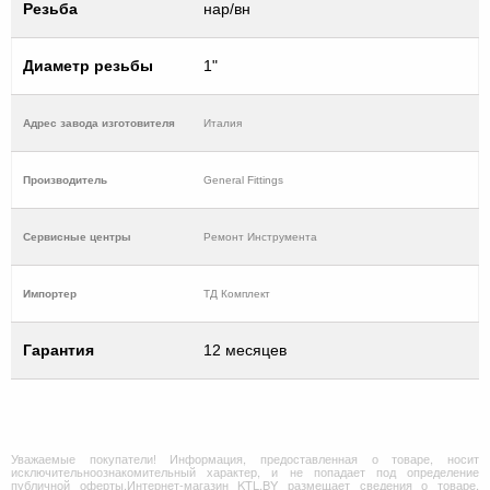
Резьба
нар/вн
Диаметр резьбы
1"
Адрес завода изготовителя
Италия
Производитель
General Fittings
Cервисные центры
Ремонт Инструмента
Импортер
ТД Комплект
Гарантия
12 месяцев
Уважаемые покупатели! Информация, предоставленная о товаре, носит
исключительноознакомительный характер, и не попадает под определение
публичной оферты.Интернет-магазин KTL.BY размещает сведения о товаре,