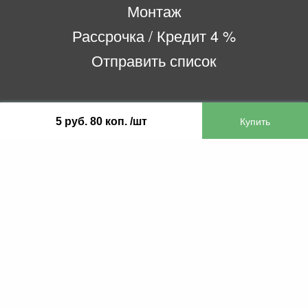
Монтаж
Рассрочка / Кредит 4 %
Отправить список
ООО «Бифитер»
5 руб. 80 коп. /шт
220073, г. Минск, пр-т Пушкина, 52, ком. 2
УНП 192180104
р/с BY65OLMP30120000751860000933 в
ОАО «Белгазпромбанк» код OLMPBY2X
220121, Республика Беларусь, г. Минск, ул.
Притыцкого 60/2
©2013 KTL.by
Пн-Пт:
Сб:
10:05-17:30
11:00-13:00