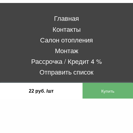
Главная
Контакты
Салон отопления
Монтаж
Рассрочка / Кредит 4 %
Отправить список
22 руб. /шт
ООО «Бифитер»
220073, г. Минск, пр-т Пушкина, 52, ком. 2
УНП 192180104
р/с BY65OLMP30120000751860000933 в
ОАО «Белгазпромбанк» код OLMPBY2X