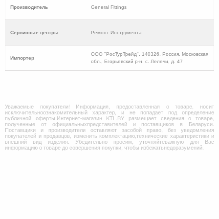
Производитель
General Fittings
Cервисные центры
Ремонт Инструмента
ООО "РосТурТрейд", 140326, Россия, Московская
Импортер
обл., Егорьевский р-н, с. Лелечи, д. 47
Уважаемые покупатели! Информация, предоставленная о товаре, носит
исключительноознакомительный характер, и не попадает под определение
публичной оферты.Интернет-магазин KTL.BY размещает сведения о товаре,
полученные от официальныхпредставителей и поставщиков в Беларуси.
Поставщики и производители оставляют засобой право, без уведомления
покупателей и продавцов, изменить комплектацию,технические характеристики и
внешний вид изделия. Убедительно просим, уточняйтеважную для Вас
информацию о товаре до совершения покупки, чтобы избежатьнедоразумений.