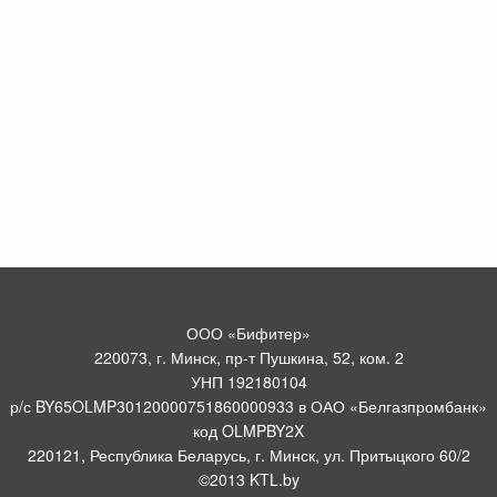
ООО «Бифитер»
220073, г. Минск, пр-т Пушкина, 52, ком. 2
УНП 192180104
р/с BY65OLMP30120000751860000933 в ОАО «Белгазпромбанк»
код OLMPBY2X
220121, Республика Беларусь, г. Минск, ул. Притыцкого 60/2
©2013 KTL.by