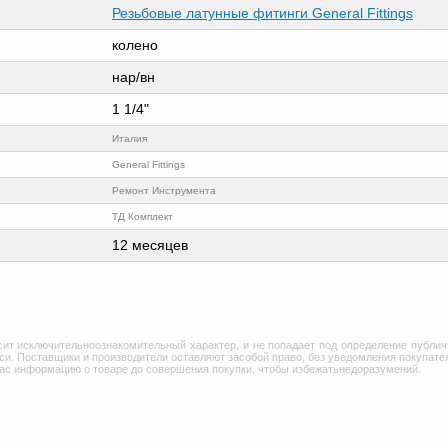
Резьбовые латунные фитинги General Fittings
колено
нар/вн
1 1/4"
Италия
General Fittings
Ремонт Инструмента
ТД Комплект
12 месяцев
сит исключительноознакомительный характер, и не попадает под определение публич
и. Поставщики и производители оставляют засобой право, без уведомления покупател
Вас информацию о товаре до совершения покупки, чтобы избежатьнедоразумений.