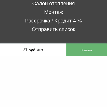
Салон отопления
Монтаж
Рассрочка / Кредит 4 %
Отправить список
ООО «Бифитер»
27 руб. /шт
220073, г. Минск, пр-т Пушкина, 52, ком. 2
УНП 192180104
р/с BY65OLMP30120000751860000933 в
ОАО «Белгазпромбанк» код OLMPBY2X
220121, Республика Беларусь, г. Минск, ул.
Притыцкого 60/2
©2013 KTL.by