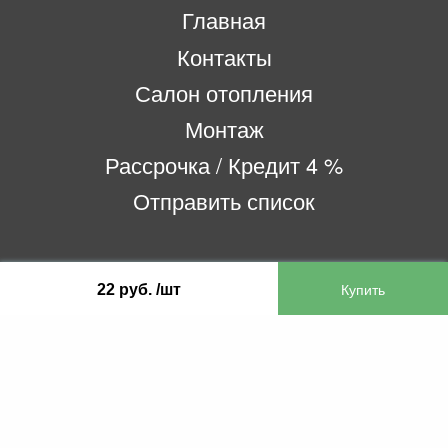
Главная
Контакты
Салон отопления
Монтаж
Рассрочка / Кредит 4 %
Отправить список
ООО «Бифитер»
22 руб. /шт
220073, г. Минск, пр-т Пушкина, 52, ком. 2
УНП 192180104
р/с BY65OLMP30120000751860000933 в
ОАО «Белгазпромбанк» код OLMPBY2X
220121, Республика Беларусь, г. Минск, ул.