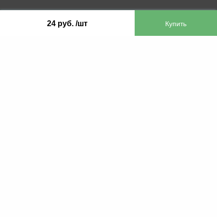
ООО «Бифитер»
24 руб. /шт
220073, г. Минск, пр-т Пушкина, 52, ком. 2
УНП 192180104
р/с BY65OLMP30120000751860000933 в
ОАО «Белгазпромбанк» код OLMPBY2X
220121, Республика Беларусь, г. Минск, ул.
Притыцкого 60/2
©2013 KTL.by
Пн-Пт:
Сб:
10:05-17:30
11:00-13:00
Прием заявок по телефону:
9:00 – 20:00
Посмотреть популярные газовые котлы, и