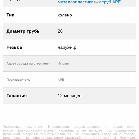
металлопластиковых труб APE
Тип
колено
Диаметр трубы
26
Резьба
наружн.р
Адрес завода изготовителя
Италия
Производитель
APE
Гарантия
12 месяцев
Уважаемые покупатели! Информация, предоставленная о товаре, носит
исключительноознакомительный характер, и не попадает под определение
публичной оферты.Интернет-магазин KTL.BY размещает сведения о товаре,
полученные от официальныхпредставителей и поставщиков в Беларуси.