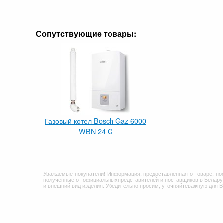
Сопутствующие товары:
Газовый котел Bosch Gaz 6000
WBN 24 C
Уважаемые покупатели! Информация, предоставленная о товаре, но
полученные от официальныхпредставителей и поставщиков в Беларус
и внешний вид изделия. Убедительно просим, уточняйтеважную для 