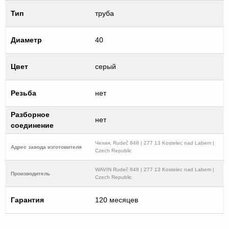
Тип
труба
Диаметр
40
Цвет
серый
Резьба
нет
Разборное
нет
соединение
Чехия, Rudeč 848 | 277 13 Kostelec nad Labem |
Адрес завода изготовителя
Czech Republic
WAVIN Rudeč 848 | 277 13 Kostelec nad Labem |
Производитель
Czech Republic
Гарантия
120 месяцев