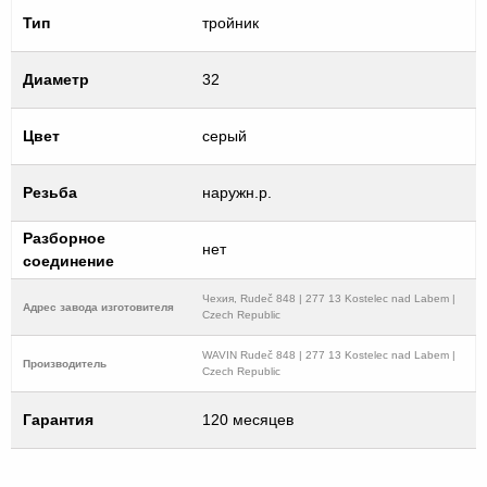
Тип
тройник
Диаметр
32
Цвет
серый
Резьба
наружн.р.
Разборное
нет
соединение
Чехия, Rudeč 848 | 277 13 Kostelec nad Labem |
Адрес завода изготовителя
Czech Republic
WAVIN Rudeč 848 | 277 13 Kostelec nad Labem |
Производитель
Czech Republic
Гарантия
120 месяцев