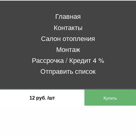
Главная
Контакты
Салон отопления
Монтаж
Рассрочка / Кредит 4 %
Отправить список
ООО «Бифитер»
12 руб. /шт
220073, г. Минск, пр-т Пушкина, 52, ком. 2
УНП 192180104
р/с BY65OLMP30120000751860000933 в
ОАО «Белгазпромбанк» код OLMPBY2X