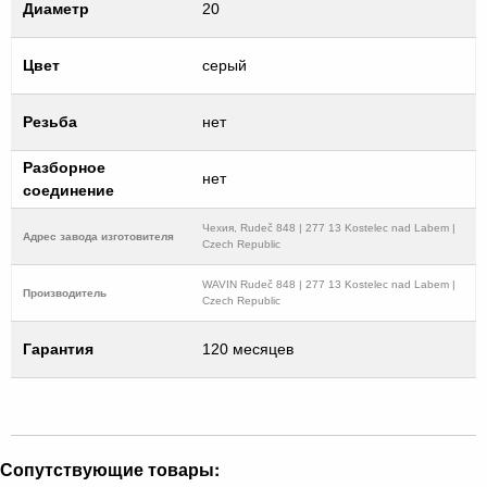
Диаметр
20
Цвет
серый
Резьба
нет
Разборное
нет
соединение
Чехия, Rudeč 848 | 277 13 Kostelec nad Labem |
Адрес завода изготовителя
Czech Republic
WAVIN Rudeč 848 | 277 13 Kostelec nad Labem |
Производитель
Czech Republic
Гарантия
120 месяцев
Сопутствующие товары: