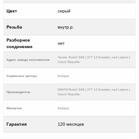
Цвет
серый
Резьба
внутр.р.
Разборное
нет
соединение
Чехия, Rudeč 848 | 277 13 Kostelec nad Labem |
Адрес завода изготовителя
Czech Republic
Cервисные центры
Вайдер
WAVIN Rudeč 848 | 277 13 Kostelec nad Labem |
Производитель
Czech Republic
Импортер
Вайдер
Гарантия
120 месяцев