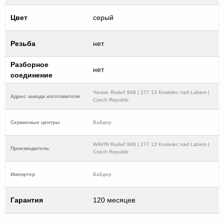
Цвет
серый
Резьба
нет
Разборное
нет
соединение
Чехия, Rudeč 848 | 277 13 Kostelec nad Labem |
Адрес завода изготовителя
Czech Republic
Cервисные центры
Вайдер
WAVIN Rudeč 848 | 277 13 Kostelec nad Labem |
Производитель
Czech Republic
Импортер
Вайдер
Гарантия
120 месяцев