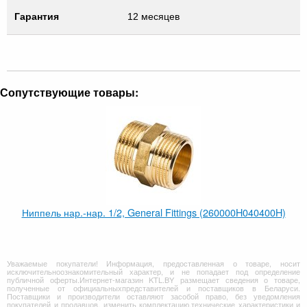
Гарантия
12 месяцев
Сопутствующие товары:
Ниппель нар.-нар. 1/2, General Fittings (260000H040400H)
Уважаемые покупатели! Информация, предоставленная о товаре, носит
исключительноознакомительный характер, и не попадает под определение
публичной оферты.Интернет-магазин KTL.BY размещает сведения о товаре,
полученные от официальныхпредставителей и поставщиков в Беларуси.
Поставщики и производители оставляют засобой право, без уведомления
покупателей и продавцов, изменить комплектацию,технические характеристики и