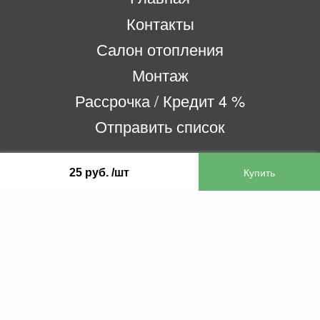
Контакты
Салон отопления
Монтаж
Рассрочка / Кредит 4 %
Отправить список
25 руб. /шт
ООО «Бифитер»
220073, г. Минск, пр-т Пушкина, 52, ком. 2
УНП 192180104
р/с BY65OLMP30120000751860000933 в
ОАО «Белгазпромбанк» код OLMPBY2X
220121, Республика Беларусь, г. Минск, ул.