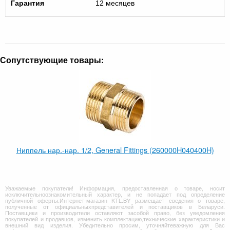
Гарантия
12 месяцев
Сопутствующие товары:
Ниппель нар.-нар. 1/2, General Fittings (260000H040400H)
Уважаемые покупатели! Информация, предоставленная о товаре, носит
исключительноознакомительный характер, и не попадает под определение
публичной оферты.Интернет-магазин KTL.BY размещает сведения о товаре,
полученные от официальныхпредставителей и поставщиков в Беларуси.
Поставщики и производители оставляют засобой право, без уведомления
покупателей и продавцов, изменить комплектацию,технические характеристики и
внешний вид изделия. Убедительно просим, уточняйтеважную для Вас