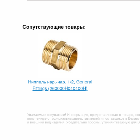
Сопутствующие товары:
Ниппель нар.-нар. 1/2, General
Fittings (260000H040400H)
Уважаемые покупатели! Информация, предоставленная о товаре, но
полученные от официальныхпредставителей и поставщиков в Беларус
и внешний вид изделия. Убедительно просим, уточняйтеважную для 