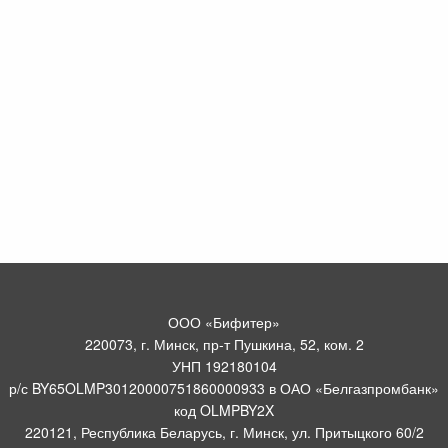
ООО «Бифитер»
220073, г. Минск, пр-т Пушкина, 52, ком. 2
УНП 192180104
р/с BY65OLMP30120000751860000933 в ОАО «Белгазпромбанк»
код OLMPBY2X
220121, Республика Беларусь, г. Минск, ул. Притыцкого 60/2