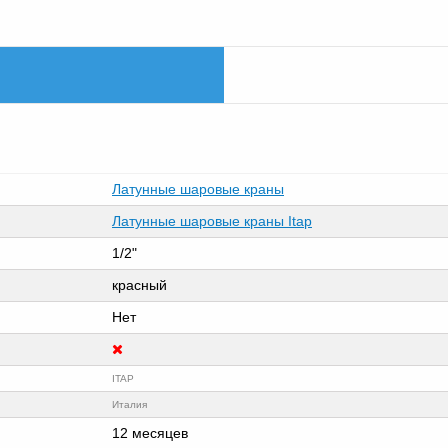
Латунные шаровые краны
Латунные шаровые краны Itap
1/2"
красный
Нет
ITAP
Италия
12 месяцев