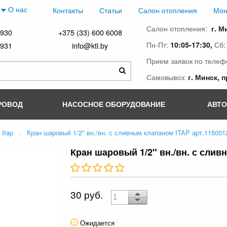
О нас
Контакты
Статьи
Салон отопления
Мон
Салон отопления:
г. М
4930
+375 (33) 600 6008
Пн-Пт:
Сб
10:05-17:30,
4931
info@ktl.by
Прием заявок по телеф
Самовывоз:
г. Минск, 
РОВОД
НАСОСНОЕ ОБОРУДОВАНИЕ
АВТ
Itap
Кран шаровый 1/2" вн./вн. с сливным клапаном ITAP арт.115001
Кран шаровый 1/2" вн./вн. с слив
30 руб.
Ожидается