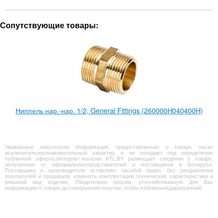
Сопутствующие товары:
Ниппель нар.-нар. 1/2, General Fittings (260000H040400H)
Уважаемые покупатели! Информация, предоставленная о товаре, носит
исключительноознакомительный характер, и не попадает под определение
публичной оферты.Интернет-магазин KTL.BY размещает сведения о товаре,
полученные от официальныхпредставителей и поставщиков в Беларуси.
Поставщики и производители оставляют засобой право, без уведомления
покупателей и продавцов, изменить комплектацию,технические характеристики и
внешний вид изделия. Убедительно просим, уточняйтеважную для Вас
информацию о товаре до совершения покупки, чтобы избежатьнедоразумений.