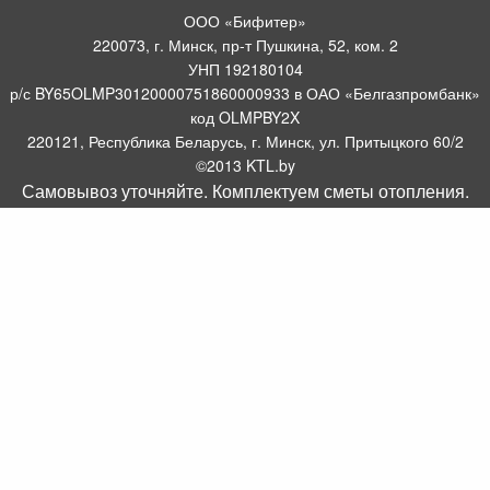
ООО «Бифитер»
220073, г. Минск, пр-т Пушкина, 52, ком. 2
УНП 192180104
р/с BY65OLMP30120000751860000933 в ОАО «Белгазпромбанк»
код OLMPBY2X
220121, Республика Беларусь, г. Минск, ул. Притыцкого 60/2
©2013 KTL.by
Самовывоз уточняйте. Комплектуем сметы отопления.
Пн-Пт:
Сб:
10:05-17:30
11:00-13:00
Прием заявок по телефону:
9:00 – 20:00
Посмотреть популярные газовые котлы, и другое отопительное
борудование можно у нас в салоне по адресу: Пр-т Пушкина, 52, 4
метров от ст. метро Пушкинская.
Оборудование для отопления, водоснабжения и
газоснабжения.
Комплектуем системы отопления
.
Интернет магазин WWW.KTL.BY зарегистрирован в торговом реестре
08.07.2014 №158533