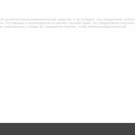
сит исключительноознакомительный характер, и не попадает под определение публич
и. Поставщики и производители оставляют засобой право, без уведомления покупател
Вас информацию о товаре до совершения покупки, чтобы избежатьнедоразумений.