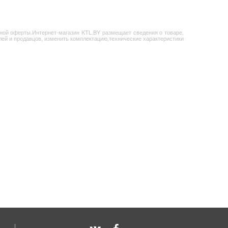
ной оферты.Интернет-магазин KTL.BY размещает сведения о товаре,
ей и продавцов, изменить комплектацию,технические характеристики