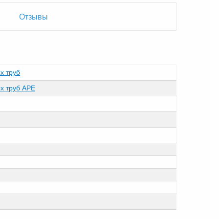
Отзывы
х труб
х труб APE