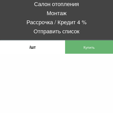
Салон отопления
Монтаж
Рассрочка / Кредит 4 %
Отправить список
/шт
ООО «Бифитер»
220073, г. Минск, пр-т Пушкина, 52, ком. 2
УНП 192180104
р/с BY65OLMP30120000751860000933 в
ОАО «Белгазпромбанк» код OLMPBY2X
220121, Республика Беларусь, г. Минск, ул.
Притыцкого 60/2
©2013 KTL.by