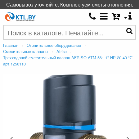
Самовывоз уточняйте. Комплектуем сметы отопления.
Главная
Отопительное оборудование
Смесительные клапаны
Afriso
Трехходовой смесительный клапан AFRISO ATM 561 1" НР 20-43 °С
арт.1256110