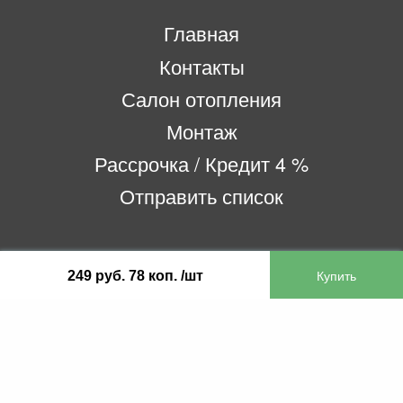
Главная
Контакты
Салон отопления
Монтаж
Рассрочка / Кредит 4 %
Отправить список
ООО «Бифитер»
249 руб. 78 коп. /шт
220073, г. Минск, пр-т Пушкина, 52, ком. 2
УНП 192180104
р/с BY65OLMP30120000751860000933 в
ОАО «Белгазпромбанк» код OLMPBY2X