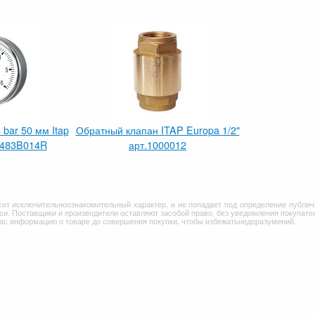
bar 50 мм Itap
Обратный клапан ITAP Europa 1/2"
. 483B014R
арт.1000012
сит исключительноознакомительный характер, и не попадает под определение публич
и. Поставщики и производители оставляют засобой право, без уведомления покупател
Вас информацию о товаре до совершения покупки, чтобы избежатьнедоразумений.