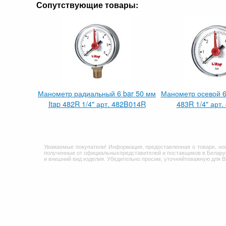
Сопутствующие товары:
Манометр радиальный 6 bar 50 мм
Манометр осевой 6 
Itap 482R 1/4" арт. 482B014R
483R 1/4" арт
Уважаемые покупатели! Информация, предоставленная о товаре, но
полученные от официальныхпредставителей и поставщиков в Беларус
и внешний вид изделия. Убедительно просим, уточняйтеважную для 