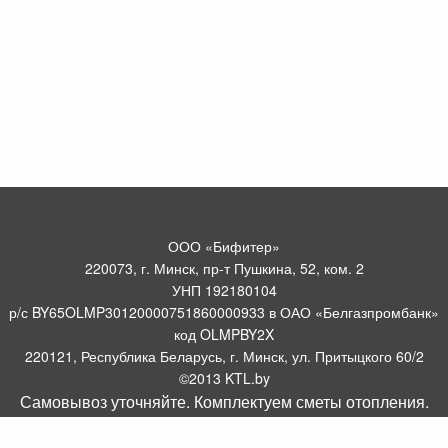
ООО «Бифитер»
220073, г. Минск, пр-т Пушкина, 52, ком. 2
УНП 192180104
р/с BY65OLMP30120000751860000933 в ОАО «Белгазпромбанк»
код OLMPBY2X
220121, Республика Беларусь, г. Минск, ул. Притыцкого 60/2
©2013 KTL.by
Самовывоз уточняйте. Комплектуем сметы отопления.
Пн-Пт:
Сб:
10:05-17:30
11:00-13:00