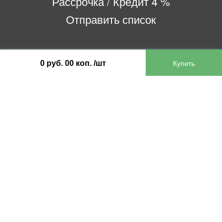
Рассрочка / Кредит 4 %
Отправить список
ООО «Бифитер»
0 руб. 00 коп. /шт
220073, г. Минск, пр-т Пушкина, 52, ком. 2
УНП 192180104
р/с BY65OLMP30120000751860000933 в
ОАО «Белгазпромбанк» код OLMPBY2X
220121, Республика Беларусь, г. Минск, ул.
Притыцкого 60/2
©2013 KTL.by
Пн-Пт:
Сб:
10:05-17:30
11:00-13:00
Прием заявок по телефону:
9:00 – 20:00