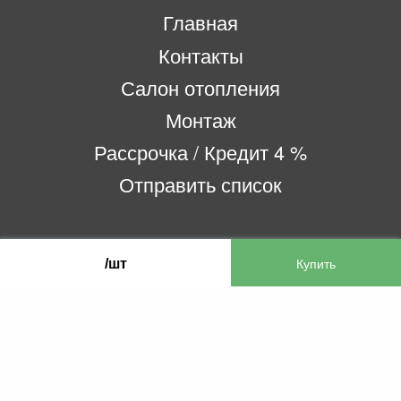
Главная
Контакты
Салон отопления
Монтаж
Рассрочка / Кредит 4 %
Отправить список
ООО «Бифитер»
/шт
220073, г. Минск, пр-т Пушкина, 52, ком. 2
УНП 192180104
р/с BY65OLMP30120000751860000933 в
ОАО «Белгазпромбанк» код OLMPBY2X
220121, Республика Беларусь, г. Минск, ул.