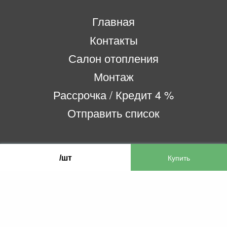
Главная
Контакты
Салон отопления
Монтаж
Рассрочка / Кредит 4 %
Отправить список
ООО «Бифитер»
/шт
220073, г. Минск, пр-т Пушкина, 52, ком. 2
УНП 192180104
р/с BY65OLMP30120000751860000933 в
ОАО «Белгазпромбанк» код OLMPBY2X