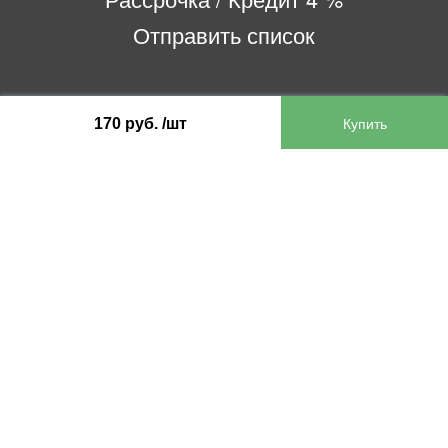
Отправить список
ООО «Бифитер»
170 руб. /шт
220073, г. Минск, пр-т Пушкина, 52, ком. 2
УНП 192180104
р/с BY65OLMP30120000751860000933 в
ОАО «Белгазпромбанк» код OLMPBY2X
220121, Республика Беларусь, г. Минск, ул.
Притыцкого 60/2
©2013 KTL.by
Пн-Пт:
Сб:
10:05-17:30
11:00-13:00
Прием заявок по телефону:
9:00 – 20:00