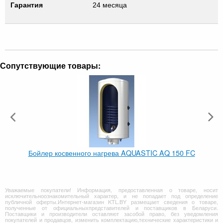
Гарантия
24 месяца
Сопутствующие товары:
Бойлер косвенного нагрева AQUASTIC AQ 150 FC
Уважаемые покупатели! Информация, предоставленная о товаре, носит
исключительноознакомительный характер, и не попадает под определение
публичной оферты.Интернет-магазин KTL.BY размещает сведения о товаре,
полученные от официальныхпредставителей и поставщиков в Беларуси.
Поставщики и производители оставляют засобой право, без уведомления
покупателей и продавцов, изменить комплектацию,технические характеристики и