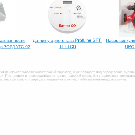
газованности
Датчик угарного газа ProfLine SFT-
Насос циркул
р ЗОРД УГС-02
111-LCD
UPС 
сит исключительноознакомительный характер, и не попадает под определение публич
и. Поставщики и производители оставляют засобой право, без уведомления покупател
Вас информацию о товаре до совершения покупки, чтобы избежатьнедоразумений.