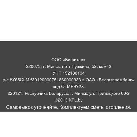
ООО «Бифитер»
220073, г. Минск, пр-т Пушкина, 52, ком. 2
УНП 192180104
р/с BY65OLMP30120000751860000933 в ОАО «Белгазпромбанк»
код OLMPBY2X
220121, Республика Беларусь, г. Минск, ул. Притыцкого 60/2
©2013 KTL.by
Самовывоз уточняйте. Комплектуем сметы отопления.
Пн-Пт:
Сб:
10:05-17:30
11:00-13:00
Прием заявок по телефону:
9:00 – 20:00
Посмотреть популярные газовые котлы, и другое отопительное