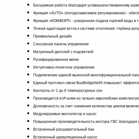
Бесшумная работа благодаря усовершенствованному шумо
Функция «AUTO» (погодозависимое регулирование) - обес
Функция «КОМФОРТ» - ускоренная подача горячей воды в т
Точная адаптация котла к системе отопления: глубина ре
Премиальный дизайн
Сенсорная панель управления
Матричный дисплей с подсветкой
Русифицированное меню
Интуитивно-понятное управление
Подключение единой выносной многофункциональной пан
Единый протокол связи BusBridgeNet® повышает эффектив
Контроль от 1 до 6 температурных зон
Производится в Италии из лучших европейских комплекту
Долговечность за счет снижения количества циклов включ
Модулируемые вентилятор и насос
Повышенная производительность контура ГВС благодаря 
Встроенный расширительный бак
Встроенный циркуляционный насос