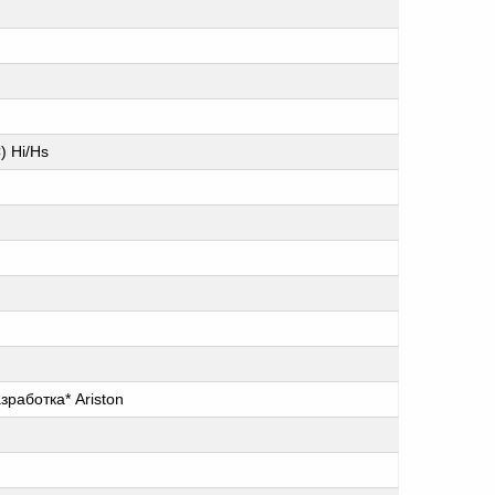
) Hi/Hs
работка* Ariston