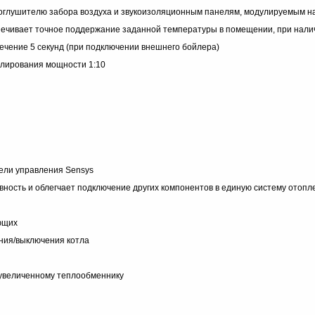
глушителю забора воздуха и звукоизоляционным панелям, модулируемым на
печивает точное поддержание заданной температуры в помещении, при налич
ечение 5 секунд (при подключении внешнего бойлера)
гулирования мощности 1:10
ели управления Sensys
ность и облегчает подключение других компонентов в единую систему отопл
ющих
ения/выключения котла
увеличенному теплообменнику