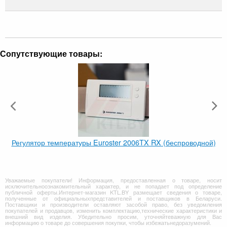
Сопутствующие товары:
Регулятор температуры Euroster 2006TX RX (беспроводной)
Уважаемые покупатели! Информация, предоставленная о товаре, носит
исключительноознакомительный характер, и не попадает под определение
публичной оферты.Интернет-магазин KTL.BY размещает сведения о товаре,
полученные от официальныхпредставителей и поставщиков в Беларуси.
Поставщики и производители оставляют засобой право, без уведомления
покупателей и продавцов, изменить комплектацию,технические характеристики и
внешний вид изделия. Убедительно просим, уточняйтеважную для Вас
информацию о товаре до совершения покупки, чтобы избежатьнедоразумений.