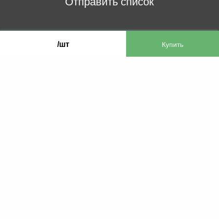
Отправить список
ООО «Бифитер»
/шт
220073, г. Минск, пр-т Пушкина, 52, ком. 2
УНП 192180104
р/с BY65OLMP30120000751860000933 в
ОАО «Белгазпромбанк» код OLMPBY2X
220121, Республика Беларусь, г. Минск, ул.
Притыцкого 60/2
©2013 KTL.by
Пн-Пт:
Сб:
10:05-17:30
11:00-13:00
Прием заявок по телефону:
9:00 – 20:00