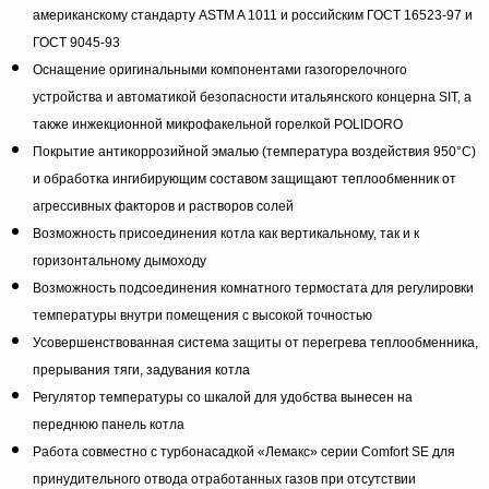
американскому стандарту ASTM A 1011 и российским ГОСТ 16523-97 и
ГОСТ 9045-93
Оснащение оригинальными компонентами газогорелочного
устройства и автоматикой безопасности итальянского концерна SIT, а
также инжекционной микрофакельной горелкой POLIDORO
Покрытие антикоррозийной эмалью (температура воздействия 950°С)
и обработка ингибирующим составом защищают теплообменник от
агрессивных факторов и растворов солей
Возможность присоединения котла как вертикальному, так и к
горизонтальному дымоходу
Возможность подсоединения комнатного термостата для регулировки
температуры внутри помещения с высокой точностью
Усовершенствованная система защиты от перегрева теплообменника,
прерывания тяги, задувания котла
Регулятор температуры со шкалой для удобства вынесен на
переднюю панель котла
Работа совместно с турбонасадкой «Лемакс» серии Comfort SE для
принудительного отвода отработанных газов при отсутствии