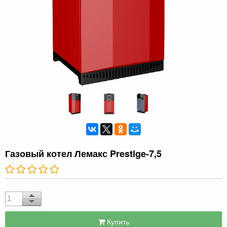
Газовый котел Лемакс Prestige-7,5
Купить