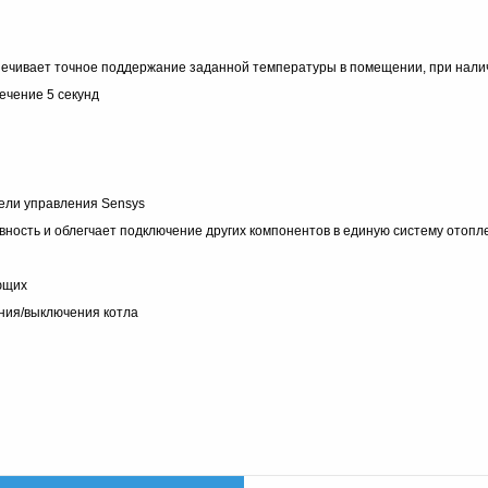
печивает точное поддержание заданной температуры в помещении, при налич
ечение 5 секунд
ели управления Sensys
ность и облегчает подключение других компонентов в единую систему отопл
ющих
ения/выключения котла