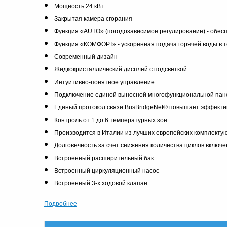
Мощность 24 кВт
Закрытая камера сгорания
Функция «AUTO» (погодозависимое регулирование) - обес
Функция «КОМФОРТ» - ускоренная подача горячей воды в т
Современный дизайн
Жидкокристаллический дисплей с подсветкой
Интуитивно-понятное управление
Подключение единой выносной многофункциональной пан
Единый протокол связи BusBridgeNet® повышает эффектив
Контроль от 1 до 6 температурных зон
Производится в Италии из лучших европейских комплекту
Долговечность за счет снижения количества циклов включ
Встроенный расширительный бак
Встроенный циркуляционный насос
Встроенный 3-х ходовой клапан
Подробнее