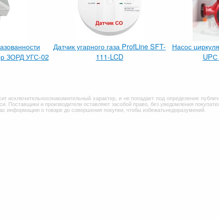
газованности
Датчик угарного газа ProfLine SFT-
Насос циркул
р ЗОРД УГС-02
111-LCD
UPС 
сит исключительноознакомительный характер, и не попадает под определение публич
и. Поставщики и производители оставляют засобой право, без уведомления покупател
Вас информацию о товаре до совершения покупки, чтобы избежатьнедоразумений.