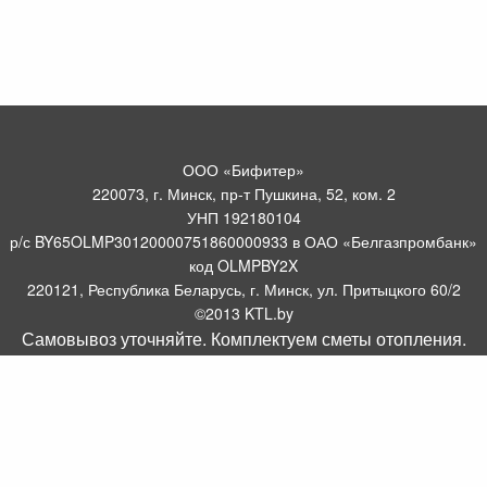
ООО «Бифитер»
220073, г. Минск, пр-т Пушкина, 52, ком. 2
УНП 192180104
р/с BY65OLMP30120000751860000933 в ОАО «Белгазпромбанк»
код OLMPBY2X
220121, Республика Беларусь, г. Минск, ул. Притыцкого 60/2
©2013 KTL.by
Самовывоз уточняйте. Комплектуем сметы отопления.
Пн-Пт:
Сб:
10:05-17:30
11:00-13:00
Прием заявок по телефону:
9:00 – 20:00
Посмотреть популярные газовые котлы, и другое отопительное
борудование можно у нас в салоне по адресу: Пр-т Пушкина, 52, 4