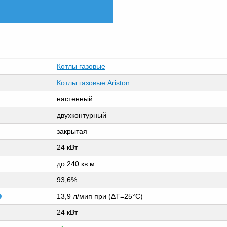
Котлы газовые
Котлы газовые Ariston
настенный
двухконтурный
закрытая
24 кВт
до 240 кв.м.
93,6%
13,9 л/мип при (ΔТ=25°С)
24 кВт