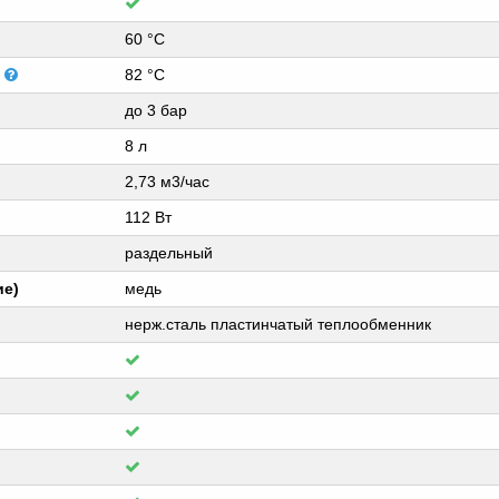
60 °C
я
82 °C
до 3 бар
8 л
2,73 м3/час
112 Вт
раздельный
ие)
медь
нерж.сталь пластинчатый теплообменник