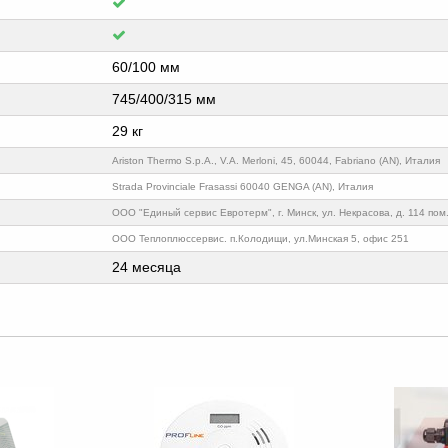
60/100 мм
745/400/315 мм
29 кг
Ariston Thermo S.p.A., V.A. Merloni, 45, 60044, Fabriano (AN), Италия
Strada Provinciale Frasassi 60040 GENGA (AN), Италия
ООО "Единый сервис Евротерм", г. Минск, ул. Некрасова, д. 114 пом.
ООО Теплоплюссервис. п.Колодищи, ул.Минская 5, офис 251
24 месяца