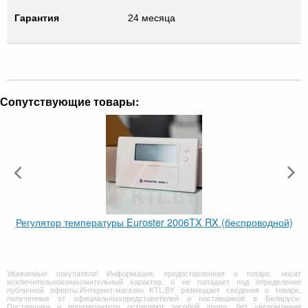
Гарантия
24 месяца
Сопутствующие товары:
Регулятор температуры Euroster 2006TX RX (беспроводной)
Уважаемые покупатели! Информация, предоставленная о товаре, носит
исключительноознакомительный характер, и не попадает под определение
публичной оферты.Интернет-магазин KTL.BY размещает сведения о товаре,
полученные от официальныхпредставителей и поставщиков в Беларуси.
Поставщики и производители оставляют засобой право, без уведомления