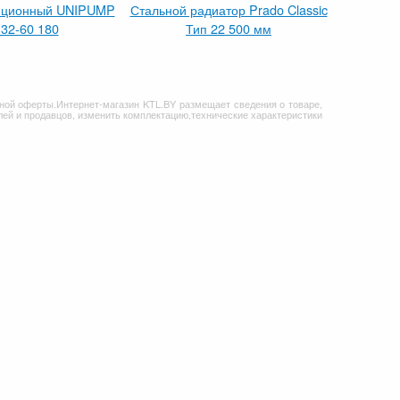
яционный UNIPUMP
Стальной радиатор Prado Classic
Голосовой
32-60 180
Тип 22 500 мм
ной оферты.Интернет-магазин KTL.BY размещает сведения о товаре,
ей и продавцов, изменить комплектацию,технические характеристики