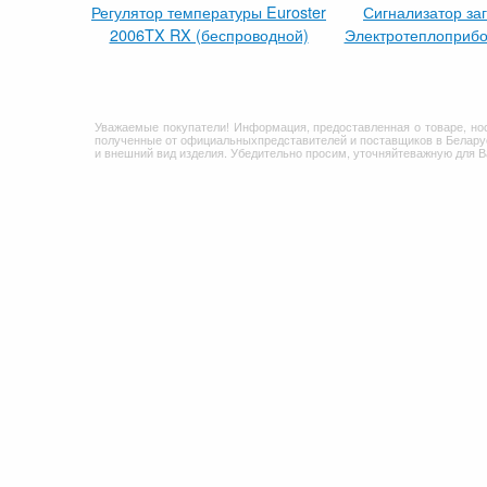
Регулятор температуры Euroster
Сигнализатор за
2006TX RX (беспроводной)
Электротеплоприбо
Уважаемые покупатели! Информация, предоставленная о товаре, но
полученные от официальныхпредставителей и поставщиков в Беларус
и внешний вид изделия. Убедительно просим, уточняйтеважную для 