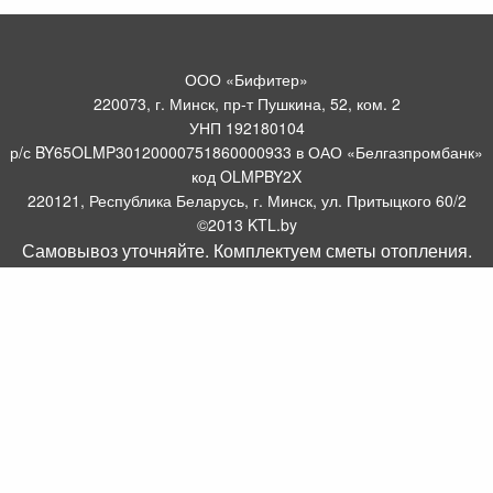
ООО «Бифитер»
220073, г. Минск, пр-т Пушкина, 52, ком. 2
УНП 192180104
р/с BY65OLMP30120000751860000933 в ОАО «Белгазпромбанк»
код OLMPBY2X
220121, Республика Беларусь, г. Минск, ул. Притыцкого 60/2
©2013 KTL.by
Самовывоз уточняйте. Комплектуем сметы отопления.
Пн-Пт:
Сб:
10:05-17:30
11:00-13:00
Прием заявок по телефону:
9:00 – 20:00
Посмотреть популярные газовые котлы, и другое отопительное
борудование можно у нас в салоне по адресу: Пр-т Пушкина, 52, 4
метров от ст. метро Пушкинская.
Оборудование для отопления, водоснабжения и
газоснабжения.
Комплектуем системы отопления
.