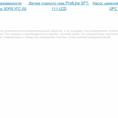
газованности
Датчик угарного газа ProfLine SFT-
Насос циркул
р ЗОРД УГС-02
111-LCD
UPС 
сит исключительноознакомительный характер, и не попадает под определение публич
и. Поставщики и производители оставляют засобой право, без уведомления покупател
Вас информацию о товаре до совершения покупки, чтобы избежатьнедоразумений.