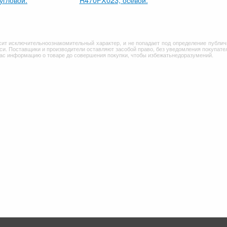
сит исключительноознакомительный характер, и не попадает под определение публич
и. Поставщики и производители оставляют засобой право, без уведомления покупател
Вас информацию о товаре до совершения покупки, чтобы избежатьнедоразумений.