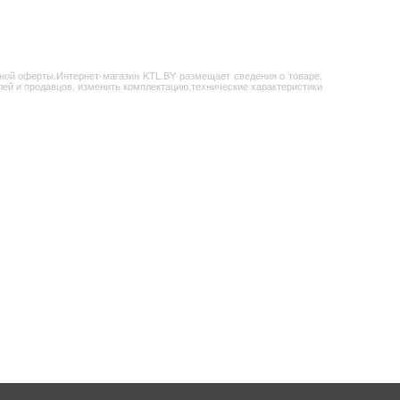
ной оферты.Интернет-магазин KTL.BY размещает сведения о товаре,
ей и продавцов, изменить комплектацию,технические характеристики