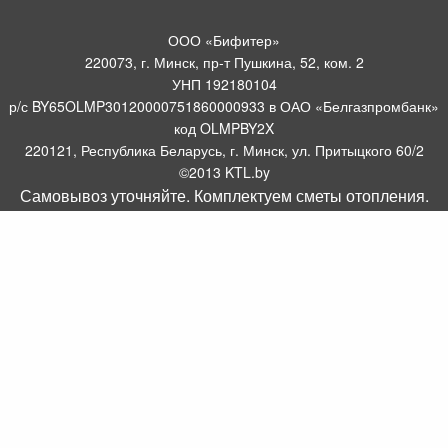
ООО «Бифитер»
220073, г. Минск, пр-т Пушкина, 52, ком. 2
УНП 192180104
р/с BY65OLMP30120000751860000933 в ОАО «Белгазпромбанк»
код OLMPBY2X
220121, Республика Беларусь, г. Минск, ул. Притыцкого 60/2
©2013 KTL.by
Самовывоз уточняйте. Комплектуем сметы отопления.
Пн-Пт:
Сб:
10:05-17:30
11:00-13:00
Прием заявок по телефону:
9:00 – 20:00
Посмотреть популярные газовые котлы, и другое отопительное
борудование можно у нас в салоне по адресу: Пр-т Пушкина, 52, 4
метров от ст. метро Пушкинская.
Оборудование для отопления, водоснабжения и
газоснабжения.
Комплектуем системы отопления
.
Интернет магазин WWW.KTL.BY зарегистрирован в торговом реестре