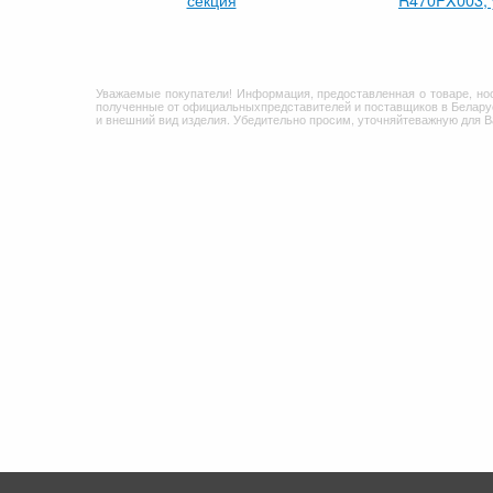
Уважаемые покупатели! Информация, предоставленная о товаре, но
полученные от официальныхпредставителей и поставщиков в Беларус
и внешний вид изделия. Убедительно просим, уточняйтеважную для 