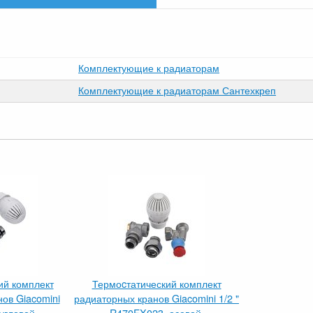
Комплектующие к радиаторам
Комплектующие к радиаторам Сантехкреп
ий комплект
Термоcтатический комплект
ов Giacomini
радиаторных кранов Giacomini 1/2 "
угловой.
R470FX023, осевой.