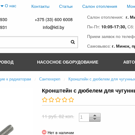
О нас
Контакты
Статьи
Салон отопления
Мон
Салон отопления:
г. М
4930
+375 (33) 600 6008
Пн-Пт:
Сб
10:05-17:30,
4931
info@ktl.by
Прием заявок по телеф
Самовывоз:
г. Минск, 
РОВОД
НАСОСНОЕ ОБОРУДОВАНИЕ
АВТ
ие к радиаторам
Сантехкреп
Кронштейн с дюбелем для чугунны
Кронштейн с дюбелем для чугунн
11 руб. 82 коп.
Нет в наличии