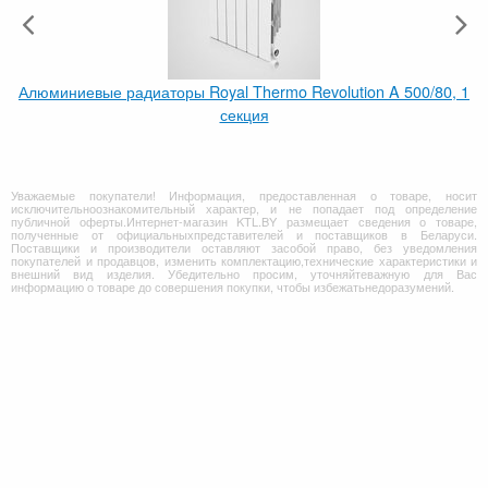
Алюминиевые радиаторы Royal Thermo Revolution A 500/80, 1
секция
Уважаемые покупатели! Информация, предоставленная о товаре, носит
исключительноознакомительный характер, и не попадает под определение
публичной оферты.Интернет-магазин KTL.BY размещает сведения о товаре,
полученные от официальныхпредставителей и поставщиков в Беларуси.
Поставщики и производители оставляют засобой право, без уведомления
покупателей и продавцов, изменить комплектацию,технические характеристики и
внешний вид изделия. Убедительно просим, уточняйтеважную для Вас
информацию о товаре до совершения покупки, чтобы избежатьнедоразумений.