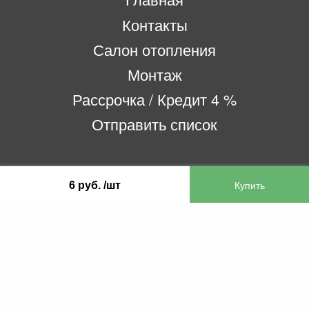
Контакты
Салон отопления
Монтаж
Рассрочка / Кредит 4 %
Отправить список
ООО «Бифитер»
6 руб. /шт
220073, г. Минск, пр-т Пушкина, 52, ком. 2
УНП 192180104
р/с BY65OLMP30120000751860000933 в
ОАО «Белгазпромбанк» код OLMPBY2X
220121, Республика Беларусь, г. Минск, ул.