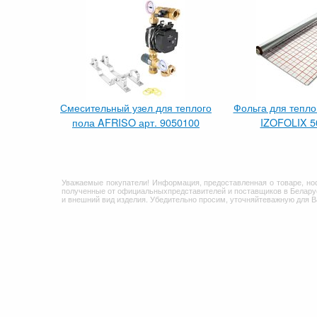
Смесительный узел для теплого
Фольга для тепло
пола AFRISO арт. 9050100
IZOFOLIX 50
Уважаемые покупатели! Информация, предоставленная о товаре, но
полученные от официальныхпредставителей и поставщиков в Беларус
и внешний вид изделия. Убедительно просим, уточняйтеважную для 