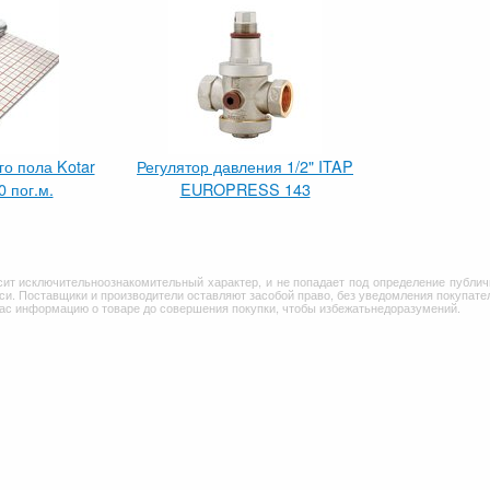
го пола Kotar
Регулятор давления 1/2" ITAP
 пог.м.
EUROPRESS 143
сит исключительноознакомительный характер, и не попадает под определение публич
и. Поставщики и производители оставляют засобой право, без уведомления покупател
Вас информацию о товаре до совершения покупки, чтобы избежатьнедоразумений.