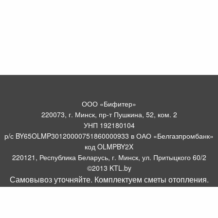
ООО «Бифитер»
220073, г. Минск, пр-т Пушкина, 52, ком. 2
УНП 192180104
р/с BY65OLMP30120000751860000933 в ОАО «Белгазпромбанк»
код OLMPBY2X
220121, Республика Беларусь, г. Минск, ул. Притыцкого 60/2
©2013 KTL.by
Самовывоз уточняйте. Комплектуем сметы отопления.
Пн-Пт:
Сб:
10:05-17:30
11:00-13:00
Прием заявок по телефону:
9:00 – 20:00