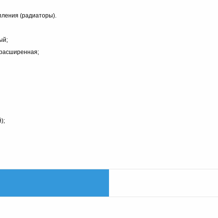
пления (радиаторы).
ый;
 расширенная;
);