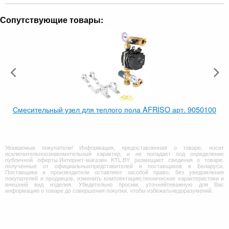
Сопутствующие товары:
Смесительный узел для теплого пола AFRISO арт. 9050100
Уважаемые покупатели! Информация, предоставленная о товаре, носит
исключительноознакомительный характер, и не попадает под определение
публичной оферты.Интернет-магазин KTL.BY размещает сведения о товаре,
полученные от официальныхпредставителей и поставщиков в Беларуси.
Поставщики и производители оставляют засобой право, без уведомления
покупателей и продавцов, изменить комплектацию,технические характеристики и
внешний вид изделия. Убедительно просим, уточняйтеважную для Вас
информацию о товаре до совершения покупки, чтобы избежатьнедоразумений.