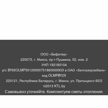
ООО «Бифитер»
220073, г. Минск, пр-т Пушкина, 52, ком. 2
УНП 192180104
р/с BY65OLMP30120000751860000933 в ОАО «Белгазпромбанк»
код OLMPBY2X
220121, Республика Беларусь, г. Минск, ул. Притыцкого 60/2
©2013 KTL.by
Самовывоз уточняйте. Комплектуем сметы отопления.
Пн-Пт:
Сб:
10:05-17:30
11:00-13:00
Прием заявок по телефону:
9:00 – 20:00