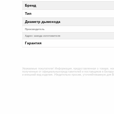
Бренд
Тип
Диаметр дымохода
Производитель
Адрес завода изготовителя
Гарантия
Уважаемые покупатели! Информация, предоставленная о товаре, но
полученные от официальныхпредставителей и поставщиков в Беларус
и внешний вид изделия. Убедительно просим, уточняйтеважную для 