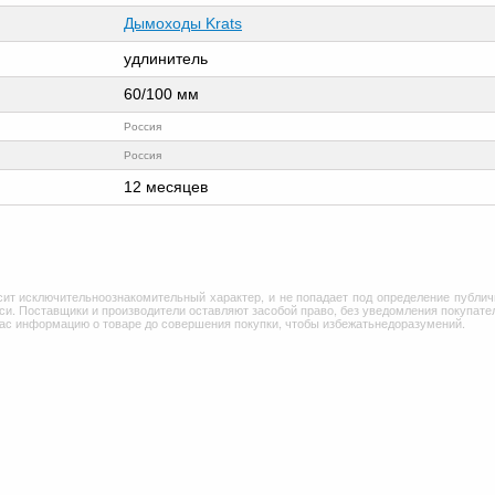
Дымоходы Krats
удлинитель
60/100 мм
Россия
Россия
12 месяцев
сит исключительноознакомительный характер, и не попадает под определение публич
и. Поставщики и производители оставляют засобой право, без уведомления покупател
Вас информацию о товаре до совершения покупки, чтобы избежатьнедоразумений.