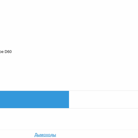
вое D60
Дымоходы