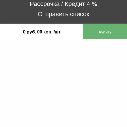
Рассрочка / Кредит 4 %
Отправить список
0 руб. 00 коп. /шт
ООО «Бифитер»
220073, г. Минск, пр-т Пушкина, 52, ком. 2
УНП 192180104
р/с BY65OLMP30120000751860000933 в
ОАО «Белгазпромбанк» код OLMPBY2X
220121, Республика Беларусь, г. Минск, ул.
Притыцкого 60/2
©2013 KTL.by
Пн-Пт:
Сб:
10:05-17:30
11:00-13:00