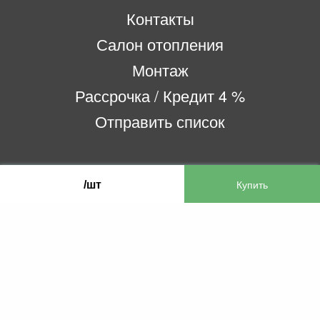
Контакты
Салон отопления
Монтаж
Рассрочка / Кредит 4 %
Отправить список
ООО «Бифитер»
/шт
220073, г. Минск, пр-т Пушкина, 52, ком. 2
УНП 192180104
р/с BY65OLMP30120000751860000933 в
ОАО «Белгазпромбанк» код OLMPBY2X
220121, Республика Беларусь, г. Минск, ул.
Притыцкого 60/2