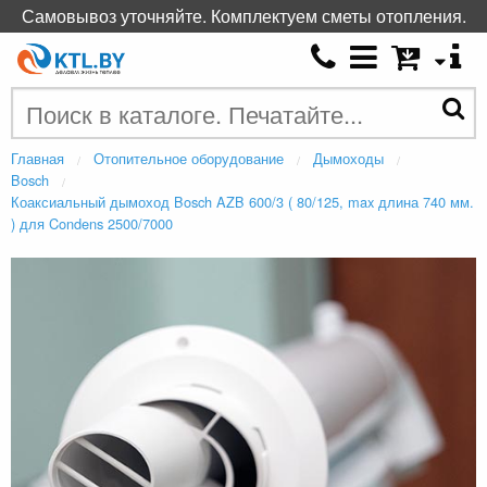
Самовывоз уточняйте. Комплектуем сметы отопления.
Главная
Отопительное оборудование
Дымоходы
Bosch
Коаксиальный дымоход Bosch AZB 600/3 ( 80/125, max длина 740 мм.
) для Condens 2500/7000