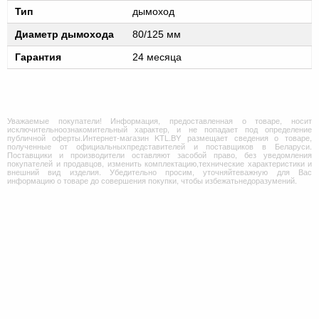
Тип
дымоход
Диаметр дымохода
80/125 мм
Гарантия
24 месяца
Уважаемые покупатели! Информация, предоставленная о товаре, носит
исключительноознакомительный характер, и не попадает под определение
публичной оферты.Интернет-магазин KTL.BY размещает сведения о товаре,
полученные от официальныхпредставителей и поставщиков в Беларуси.
Поставщики и производители оставляют засобой право, без уведомления
покупателей и продавцов, изменить комплектацию,технические характеристики и
внешний вид изделия. Убедительно просим, уточняйтеважную для Вас
информацию о товаре до совершения покупки, чтобы избежатьнедоразумений.