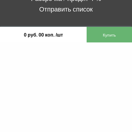
Отправить список
ООО «Бифитер»
0 руб. 00 коп. /шт
220073, г. Минск, пр-т Пушкина, 52, ком. 2
УНП 192180104
р/с BY65OLMP30120000751860000933 в
ОАО «Белгазпромбанк» код OLMPBY2X
220121, Республика Беларусь, г. Минск, ул.
Притыцкого 60/2
©2013 KTL.by
Пн-Пт:
Сб:
10:05-17:30
11:00-13:00
Прием заявок по телефону:
9:00 – 20:00