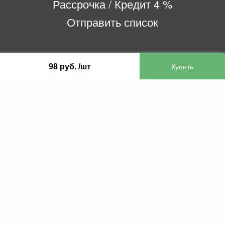
Рассрочка / Кредит 4 %
Отправить список
ООО «Бифитер»
98 руб. /шт
220073, г. Минск, пр-т Пушкина, 52, ком. 2
УНП 192180104
р/с BY65OLMP30120000751860000933 в
ОАО «Белгазпромбанк» код OLMPBY2X
220121, Республика Беларусь, г. Минск, ул.
Притыцкого 60/2
©2013 KTL.by
Пн-Пт:
Сб:
10:05-17:30
11:00-13:00