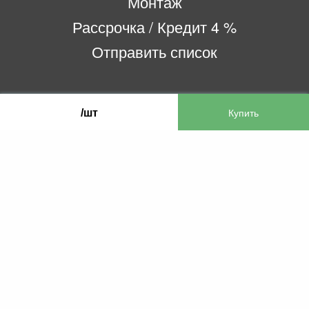
Монтаж
Рассрочка / Кредит 4 %
Отправить список
ООО «Бифитер»
/шт
220073, г. Минск, пр-т Пушкина, 52, ком. 2
УНП 192180104
р/с BY65OLMP30120000751860000933 в
ОАО «Белгазпромбанк» код OLMPBY2X
220121, Республика Беларусь, г. Минск, ул.
Притыцкого 60/2
©2013 KTL.by
Пн-Пт:
Сб:
10:05-17:30
11:00-13:00