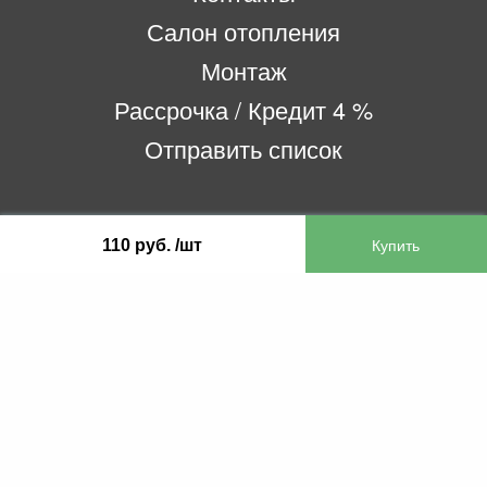
Салон отопления
Монтаж
Рассрочка / Кредит 4 %
Отправить список
ООО «Бифитер»
110 руб. /шт
220073, г. Минск, пр-т Пушкина, 52, ком. 2
УНП 192180104
р/с BY65OLMP30120000751860000933 в
ОАО «Белгазпромбанк» код OLMPBY2X
220121, Республика Беларусь, г. Минск, ул.
Притыцкого 60/2
©2013 KTL.by