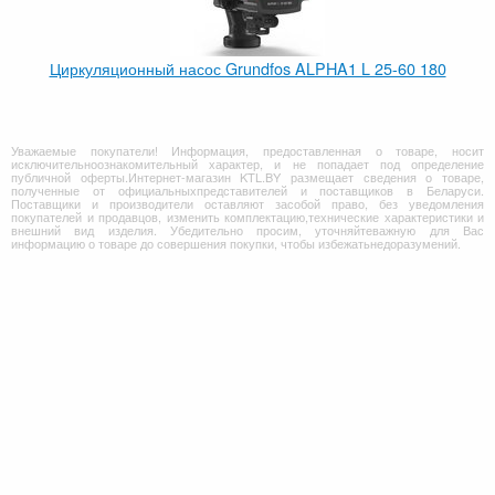
Циркуляционный насос Grundfos ALPHA1 L 25-60 180
Уважаемые покупатели! Информация, предоставленная о товаре, носит
исключительноознакомительный характер, и не попадает под определение
публичной оферты.Интернет-магазин KTL.BY размещает сведения о товаре,
полученные от официальныхпредставителей и поставщиков в Беларуси.
Поставщики и производители оставляют засобой право, без уведомления
покупателей и продавцов, изменить комплектацию,технические характеристики и
внешний вид изделия. Убедительно просим, уточняйтеважную для Вас
информацию о товаре до совершения покупки, чтобы избежатьнедоразумений.