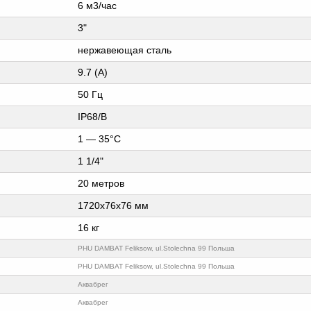
6 м3/час
3"
нержавеющая сталь
9.7 (А)
50 Гц
IP68/B
1 — 35°C
1 1/4"
20 метров
1720х76х76 мм
16 кг
PHU DAMBAT Feliksow, ul.Stolechna 99 Польша
PHU DAMBAT Feliksow, ul.Stolechna 99 Польша
Аквабрег
Аквабрег