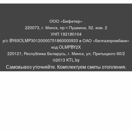
ООО «Бифитер»
220073, г. Минск, пр-т Пушкина, 52, ком. 2
УНП 192180104
р/с BY65OLMP30120000751860000933 в ОАО «Белгазпромбанк»
код OLMPBY2X
220121, Республика Беларусь, г. Минск, ул. Притыцкого 60/2
©2013 KTL.by
Самовывоз уточняйте. Комплектуем сметы отопления.
Пн-Пт:
Сб:
10:05-17:30
11:00-13:00
Прием заявок по телефону:
9:00 – 20:00
Посмотреть популярные газовые котлы, и другое отопительное
борудование можно у нас в салоне по адресу: Пр-т Пушкина, 52, 4
метров от ст. метро Пушкинская.
Оборудование для отопления, водоснабжения и
газоснабжения.
Комплектуем системы отопления
.