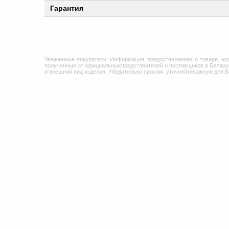
Гарантия
Уважаемые покупатели! Информация, предоставленная о товаре, но
полученные от официальныхпредставителей и поставщиков в Беларус
и внешний вид изделия. Убедительно просим, уточняйтеважную для 