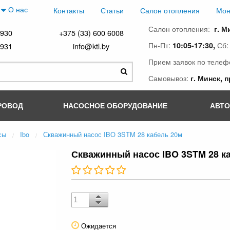
О нас
Контакты
Статьи
Салон отопления
Мон
Салон отопления:
г. М
4930
+375 (33) 600 6008
Пн-Пт:
Сб
10:05-17:30,
4931
info@ktl.by
Прием заявок по телеф
Самовывоз:
г. Минск, 
РОВОД
НАСОСНОЕ ОБОРУДОВАНИЕ
АВТ
сы
Ibo
Скважинный насос IBO 3STM 28 кабель 20м
Скважинный насос IBO 3STM 28 к
Ожидается