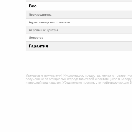
Вес
Производитель
Адрес завода изготовителя
Cервисные центры
Импортер
Гарантия
Уважаемые покупатели! Информация, предоставленная о товаре, но
полученные от официальныхпредставителей и поставщиков в Беларус
и внешний вид изделия. Убедительно просим, уточняйтеважную для 