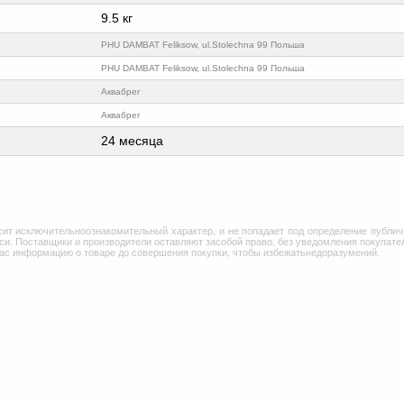
9.5 кг
PHU DAMBAT Feliksow, ul.Stolechna 99 Польша
PHU DAMBAT Feliksow, ul.Stolechna 99 Польша
Аквабрег
Аквабрег
24 месяца
сит исключительноознакомительный характер, и не попадает под определение публич
и. Поставщики и производители оставляют засобой право, без уведомления покупател
Вас информацию о товаре до совершения покупки, чтобы избежатьнедоразумений.