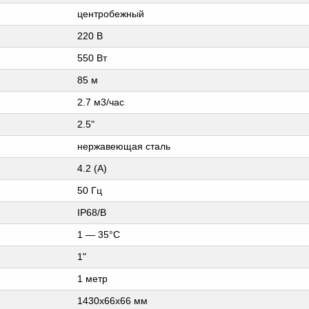
центробежный
220 В
550 Вт
85 м
2.7 м3/час
2.5"
нержавеющая сталь
4.2 (А)
50 Гц
IP68/B
1 — 35°C
1"
1 метр
1430х66х66 мм