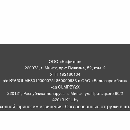
ООО «Бифитер»
220073, г. Минск, пр-т Пушкина, 52, ком. 2
УНП 192180104
р/с BY65OLMP30120000751860000933 в ОАО «Белгазпромбанк»
код OLMPBY2X
220121, Республика Беларусь, г. Минск, ул. Притыцкого 60/2
©2013 KTL.by
ходной, приносим извинения. Согласованные отгрузки в ш
Пн-Пт:
Сб:
10:05-17:30
11:00-13:00
Прием заявок по телефону:
9:00 – 20:00