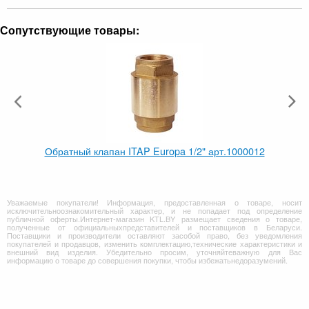
Сопутствующие товары:
Обратный клапан ITAP Europa 1/2" арт.1000012
Уважаемые покупатели! Информация, предоставленная о товаре, носит
исключительноознакомительный характер, и не попадает под определение
публичной оферты.Интернет-магазин KTL.BY размещает сведения о товаре,
полученные от официальныхпредставителей и поставщиков в Беларуси.
Поставщики и производители оставляют засобой право, без уведомления
покупателей и продавцов, изменить комплектацию,технические характеристики и
внешний вид изделия. Убедительно просим, уточняйтеважную для Вас
информацию о товаре до совершения покупки, чтобы избежатьнедоразумений.