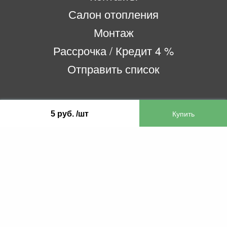
Салон отопления
Монтаж
Рассрочка / Кредит 4 %
Отправить список
ООО «Бифитер»
5 руб. /шт
220073, г. Минск, пр-т Пушкина, 52, ком. 2
УНП 192180104
р/с BY65OLMP30120000751860000933 в
ОАО «Белгазпромбанк» код OLMPBY2X
220121, Республика Беларусь, г. Минск, ул.
Притыцкого 60/2
©2013 KTL.by