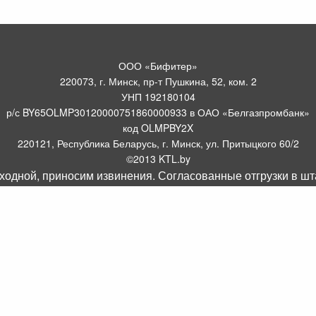
ООО «Бифитер»
220073, г. Минск, пр-т Пушкина, 52, ком. 2
УНП 192180104
р/с BY65OLMP30120000751860000933 в ОАО «Белгазпромбанк»
код OLMPBY2X
220121, Республика Беларусь, г. Минск, ул. Притыцкого 60/2
©2013 KTL.by
ходной, приносим извинения. Согласованные отгрузки в ш
Пн-Пт:
Сб:
10:05-17:30
11:00-13:00
Прием заявок по телефону:
9:00 – 20:00
Посмотреть популярные газовые котлы, и другое отопительное
борудование можно у нас в салоне по адресу: Пр-т Пушкина, 52, 4
метров от ст. метро Пушкинская.
Оборудование для отопления, водоснабжения и
газоснабжения.
Комплектуем системы отопления
.