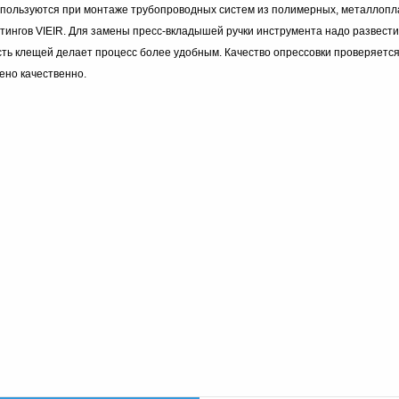
пользуются при монтаже трубопроводных систем из полимерных, металлопла
нгов VIEIR. Для замены пресс-вкладышей ручки инструмента надо развести 
асть клещей делает процесс более удобным. Качество опрессовки проверяетс
но качественно.