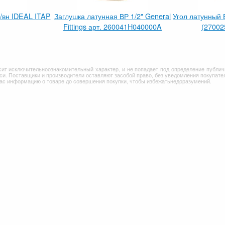
/вн IDEAL ITAP
Заглушка латунная ВР 1/2" General
Угол латунный В
Fittings арт. 260041H040000A
(2700
сит исключительноознакомительный характер, и не попадает под определение публич
и. Поставщики и производители оставляют засобой право, без уведомления покупател
Вас информацию о товаре до совершения покупки, чтобы избежатьнедоразумений.