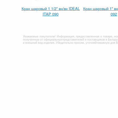
Кран шаровый 1 1/2" вн/вн IDEAL
Кран шаровый 1" вн
ITAP 090
092
Уважаемые покупатели! Информация, предоставленная о товаре, но
полученные от официальныхпредставителей и поставщиков в Беларус
и внешний вид изделия. Убедительно просим, уточняйтеважную для 