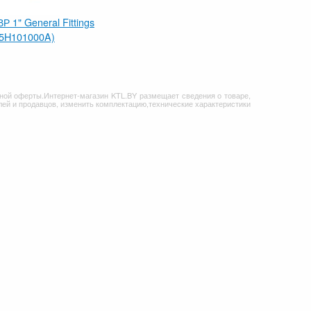
Р 1" General Fittings
25H101000A)
ной оферты.Интернет-магазин KTL.BY размещает сведения о товаре,
ей и продавцов, изменить комплектацию,технические характеристики